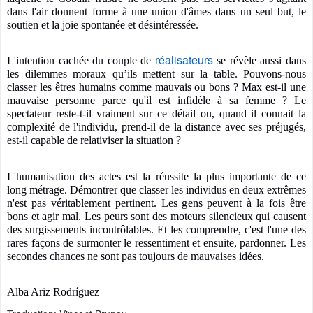
dans l'air donnent forme à une union d'âmes dans un seul but, le
soutien et la joie spontanée et désintéressée.
réalisateurs
L'intention cachée du couple de
se révèle aussi dans
les dilemmes moraux qu’ils mettent sur la table. Pouvons-nous
classer les êtres humains comme mauvais ou bons ? Max est-il une
mauvaise personne parce qu'il est infidèle à sa femme ? Le
spectateur reste-t-il vraiment sur ce détail ou, quand il connait la
complexité de l'individu, prend-il de la distance avec ses préjugés,
est-il capable de relativiser la situation ?
L'humanisation des actes est la réussite la plus importante de ce
long métrage. Démontrer que classer les individus en deux extrêmes
n'est pas véritablement pertinent. Les gens peuvent à la fois être
bons et agir mal. Les peurs sont des moteurs silencieux qui causent
des surgissements incontrôlables. Et les comprendre, c'est l'une des
rares façons de surmonter le ressentiment et ensuite, pardonner. Les
secondes chances ne sont pas toujours de mauvaises idées.
Alba Ariz Rodríguez