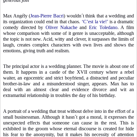
generous join
Max Angély (
Jean-Pierre Bacri
) wouldn´t think that a wedding and
its organization could end in that chaos.
‘C’est la vie!’
is a dramatic
comedy directed by
Oliver Nakache
and
Eric Toledano
. A film
whose comparison with some of it genre is unacceptable, although
the topic is not new. Acid, witty and clever, it surpasses the limits of
laugh, creates complex characters with own lives and shows the
emotions, giving truth and realism.
The principal actor is a wedding planner. The movie is about one of
them. It happens in a castle of the XVII century where a rebel
waiter, an egocentric and strict boyfriend, a distracted and peculiar
brother-in-law and a misunderstood singer, appears. Max has to
deal with an almost clear and evidence divorce and wit an
extramarital relationship in troubles the day of his birthday.
A portrait of a wedding that treat without delve into in the effort of a
small businessman. Although it hasn´t got a moral, it expresses the
unexpected effects that someone can cause in the rest. This is
exhibited in the groom whose eternal discourse is created for hide
his fear to the anonymity, but it makes his necessity of attention