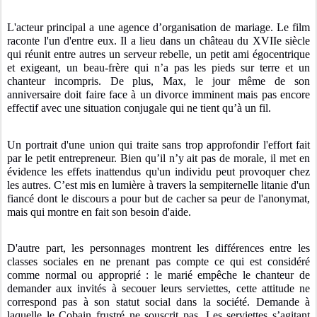
L'acteur principal a une agence d’organisation de mariage. Le film
raconte l'un d'entre eux. Il a lieu dans un château du XVIIe siècle
qui réunit entre autres un serveur rebelle, un petit ami égocentrique
et exigeant, un beau-frère qui n’a pas les pieds sur terre et un
chanteur incompris. De plus, Max, le jour même de son
anniversaire doit faire face à un divorce imminent mais pas encore
effectif avec une situation conjugale qui ne tient qu’à un fil.
Un portrait d'une union qui traite sans trop approfondir l'effort fait
par le petit entrepreneur. Bien qu’il n’y ait pas de morale, il met en
évidence les effets inattendus qu'un individu peut provoquer chez
les autres. C’est mis en lumière à travers la sempiternelle litanie d'un
fiancé dont le discours a pour but de cacher sa peur de l'anonymat,
mais qui montre en fait son besoin d'aide.
D'autre part, les personnages montrent les différences entre les
classes sociales en ne prenant pas compte ce qui est considéré
comme normal ou approprié : le marié empêche le chanteur de
demander aux invités à secouer leurs serviettes, cette attitude ne
correspond pas à son statut social dans la société. Demande à
laquelle le Cobain frustré ne souscrit pas. Les serviettes s’agitant