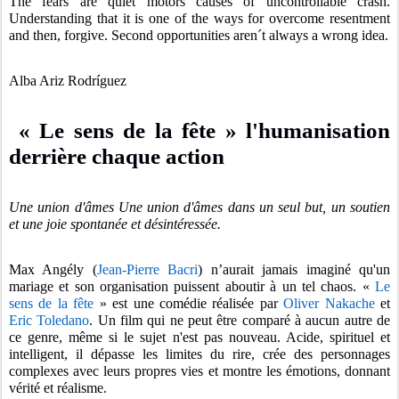
The fears are quiet motors causes of uncontrollable crash.
Understanding that it is one of the ways for overcome resentment
and then, forgive. Second opportunities aren´t always a wrong idea.
Alba Ariz Rodríguez
« Le sens de la fête »
l'humanisation
derrière chaque action
Une union d'âmes Une union d'âmes dans un seul but, un soutien
et une joie spontanée et désintéressée.
Max Angély (
Jean-Pierre Bacri
) n’aurait jamais imaginé qu'un
mariage et son organisation puissent aboutir à un tel chaos. «
Le
sens de la fête
» est une comédie réalisée par
Oliver Nakache
et
Eric Toledano
. Un film qui ne peut être comparé à aucun autre de
ce genre, même si le sujet n'est pas nouveau. Acide, spirituel et
intelligent, il dépasse les limites du rire, crée des personnages
complexes avec leurs propres vies et montre les émotions, donnant
vérité et réalisme.