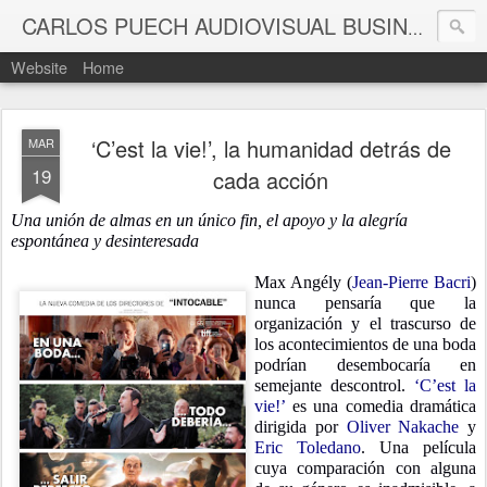
CARLOS PUECH AUDIOVISUAL BUSINESS MANAGEMENT
Website
Home
‘C’est la vie!’, la humanidad detrás de
MAR
19
cada acción
Una unión de almas en un único fin, el apoyo y la alegría
espontánea y desinteresada
Max Angély (
Jean-Pierre Bacri
)
nunca pensaría que la
organización y el trascurso de
los acontecimientos de una boda
podrían desembocaría en
semejante descontrol.
‘C’est la
vie!’
es una comedia dramática
dirigida por
Oliver Nakache
y
Eric Toledano
. Una película
cuya comparación con alguna