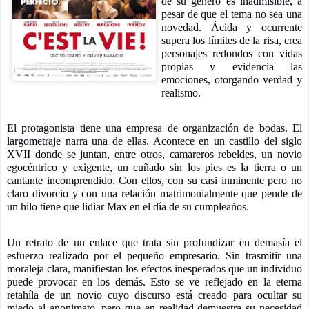
de su género es inadmisible, a
pesar de que el tema no sea una
novedad. Ácida y ocurrente
supera los límites de la risa, crea
personajes redondos con vidas
propias y evidencia las
emociones, otorgando verdad y
realismo.
El protagonista tiene una empresa de organización de bodas. El
largometraje narra una de ellas. Acontece en un castillo del siglo
XVII donde se juntan, entre otros, camareros rebeldes, un novio
egocéntrico y exigente, un cuñado sin los pies es la tierra o un
cantante incomprendido. Con ellos, con su casi inminente pero no
claro divorcio y con una relación matrimonialmente que pende de
un hilo tiene que lidiar Max en el día de su cumpleaños.
Un retrato de un enlace que trata sin profundizar en demasía el
esfuerzo realizado por el pequeño empresario. Sin trasmitir una
moraleja clara, manifiestan los efectos inesperados que un individuo
puede provocar en los demás. Esto se ve reflejado en la eterna
retahíla de un novio cuyo discurso está creado para ocultar su
miedo al anonimato, pero que en realidad demuestra su necesidad